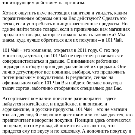
тонизирующим действием на организм.
Хотите ощутить вкус настоящих напитков и увидеть, каким
поразительным образом они на Вас действуют? Сделать это
легко, если употреблять в пищу качественные продукты. Но
где же найти такие товары, если в привычных нам магазинах
продаются товары, которые сложно назвать таковыми? Мы
знаем, куда лучше обратиться для их покупки – в 101 Чай.
101 Чай – это компания, открытая в 2011 году. С тех пор
много воды утекло, но 101 Чай не перестает развиваться и
совершенствоваться и дальше. С вниманием работники
подходят к отбору сортов для дальнейшей их продажи. Они
лично дегустируют все новинки, выбирая, что предложить
потенциальным покупателям. В результате, сейчас на
официальном сайте 101 Чая Вы найдете больше полутора
тысяч сортов, заботливо отобранных специально для Вас.
Ассортимент компании поистине разнообразен – здесь
найдутся и китайские, и индийские, и японские, и
африканские, и русские продукты. 101 Чай – это не магазин
только для людей с хорошим достатком или только для тех, кто
предпочитает недорогие покупки. Позиции здесь отличаются
по ценам, поэтому каждый посетитель отыщет то, что
придется ему по вкусу и по кошельку. А дополнить покупку и