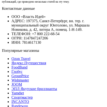
публикаций, где приведено несколько статей на эту тему.
Контактные данные
ООО «Власть Идей»
АДРЕС: 197375, Санкт-Петербург, вн. тер. г.
муниципальный округ Юнтолово, ул. Маршала
Новикова, д. 42, литера А, помещ. 1-Н-149.
ТЕЛЕФОН: +7 800 222-68-54
ОГРН: 1147847247206
ИНН: 7814617130
Популярные магазины
Ozon Travel
Яндекс.Путешествия
FoodBand
Глобус
GroupPrice
Wishmaster
JOOM
ЭПЛ Якутские бриллианты
Yamdiet
Спортмастер
INCANTO
Randewoo