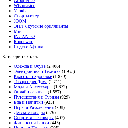
GroupPrice
Wishmaster
Yamdiet
Спортмастер
JOOM
ЭПЛ Якутские бриллианты
MirCli
INCANTO
Randewoo
Яндекс Афиша
Категории скидок
Одежда и Обувь
(2 406)
Электроника и Техника
(1 953)
Красота и Здоровье
(1 879)
Товары для Дома
(1 711)
Мода и Аксессуары
(1 677)
Онлайн сервисы
(1 587)
Путешествия и Туризм
(929)
Еда и Напитки
(923)
Игры и Развлечения
(708)
Детские товары
(576)
Спортивные товары
(497)
Финансы и Банки
(445)
Цветы и Подарки
(295)