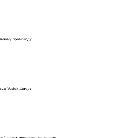
альному промокоду
асы Vostok Europe
кой десять процентов по купону