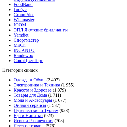
FoodBand
Глобус
GroupPrice
Wishmaster
JOOM
ЭПЛ Якутские бриллианты
Yamdiet
Спортмастер
MirCli
INCANTO
Randewoo
СоюзЦветТорг
Категории скидок
Одежда и Обувь
(2 407)
Электроника и Техника
(1 955)
Красота и Здоровье
(1 879)
Товары для Дома
(1 711)
Мода и Аксессуары
(1 677)
Онлайн сервисы
(1 587)
Путешествия и Туризм
(928)
Еда и Напитки
(923)
Игры и Развлечения
(708)
Детские товары
(576)