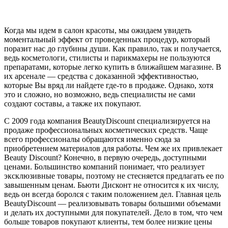
Когда мы идем в салон красоты, мы ожидаем увидеть
моментальный эффект от проведенных процедур, который
поразит нас до глубины души. Как правило, так и получается,
ведь косметологи, стилисты и парикмахеры не пользуются
препаратами, которые легко купить в ближайшем магазине. В
их арсенале — средства с доказанной эффективностью,
которые Вы вряд ли найдете где-то в продаже. Однако, хотя
это и сложно, но возможно, ведь специалисты не сами
создают составы, а также их покупают.
С 2009 года компания BeautyDiscount специализируется на
продаже профессиональных косметических средств. Чаще
всего профессионалы обращаются именно сюда за
приобретением материалов для работы. Чем же их привлекает
Beauty Discount? Конечно, в первую очередь, доступными
ценами. Большинство компаний понимает, что реализует
эксклюзивные товары, поэтому не стесняется предлагать ее по
завышенным ценам. Бьюти Дисконт не относится к их числу,
ведь он всегда боролся с таким положением дел. Главная цель
BeautyDiscount — реализовывать товары большими объемами
и делать их доступными для покупателей. Дело в том, что чем
больше товаров покупают клиенты, тем более низкие цены