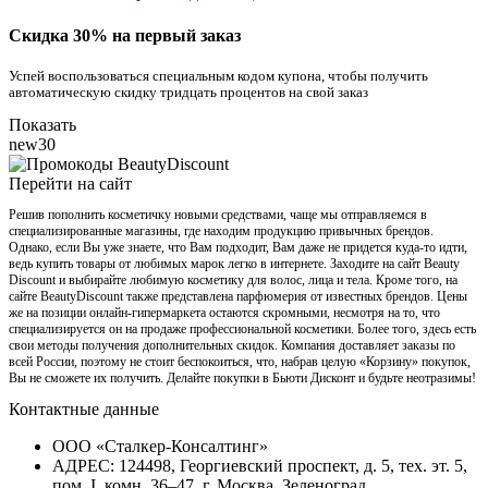
Скидка 30% на первый заказ
Успей воспользоваться специальным кодом купона, чтобы получить
автоматическую скидку тридцать процентов на свой заказ
Показать
new30
Перейти на сайт
Решив пополнить косметичку новыми средствами, чаще мы отправляемся в
специализированные магазины, где находим продукцию привычных брендов.
Однако, если Вы уже знаете, что Вам подходит, Вам даже не придется куда-то идти,
ведь купить товары от любимых марок легко в интернете. Заходите на сайт Beauty
Discount и выбирайте любимую косметику для волос, лица и тела. Кроме того, на
сайте BeautyDiscount также представлена парфюмерия от известных брендов. Цены
же на позиции онлайн-гипермаркета остаются скромными, несмотря на то, что
специализируется он на продаже профессиональной косметики. Более того, здесь есть
свои методы получения дополнительных скидок. Компания доставляет заказы по
всей России, поэтому не стоит беспокоиться, что, набрав целую «Корзину» покупок,
Вы не сможете их получить. Делайте покупки в Бьюти Дисконт и будьте неотразимы!
Контактные данные
ООО «Сталкер-Консалтинг»
АДРЕС: 124498, Георгиевский проспект, д. 5, тех. эт. 5,
пом. I, комн. 36–47, г. Москва, Зеленоград.