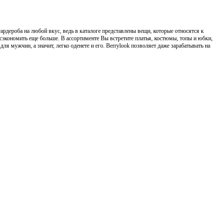
гардероба на любой вкус, ведь в каталоге представлены вещи, которые относятся к
сэкономить еще больше. В ассортименте Вы встретите платья, костюмы, топы и юбки,
ля мужчин, а значит, легко оденете и его. Berrylook позволяет даже зарабатывать на