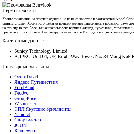
Перейти на сайт
Хотите сэкономить на покупке одежды, но не на ее качестве и соответствии моде? Сов
разным стилям. Кроме того, цены на позиции онлайн-гипермаркета порадуют даже сам
но это еще не все. Здесь также представлена верхняя одежда, купальники, украшения и
причастности к компании. Рекламируйте ее услуги, и Вы будете получать вознагражден
Контактные данные
Sunjoy Technology Limited.
АДРЕС: Unit 04, 7/F, Bright Way Tower, No. 33 Mong Kok
Популярные магазины
Ozon Travel
Яндекс.Путешествия
FoodBand
Глобус
GroupPrice
Wishmaster
ЭПЛ Якутские бриллианты
Yamdiet
Спортмастер
JOOM
Randewoo