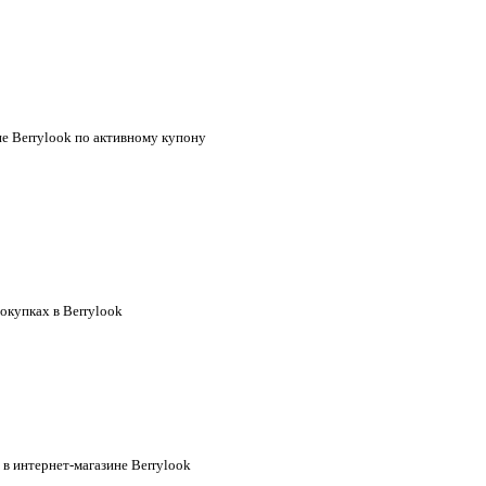
не Berrylook по активному купону
окупках в Berrylook
 в интернет-магазине Berrylook