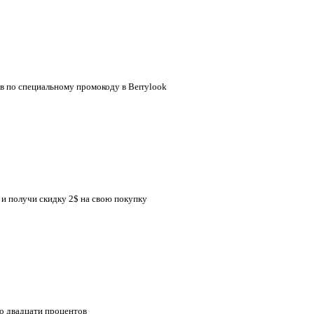
ов по специальному промокоду в Berrylook
д и получи скидку 2$ на свою покупку
до двадцати процентов