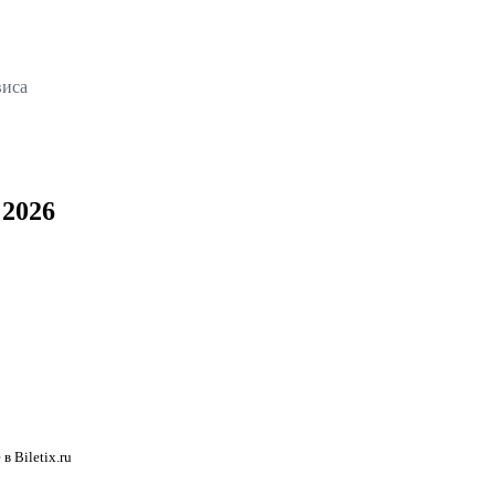
виса
 2026
 Biletix.ru