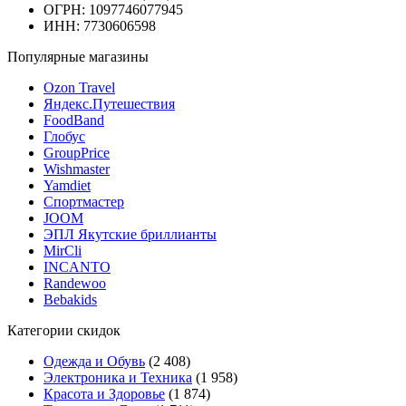
ОГРН: 1097746077945
ИНН: 7730606598
Популярные магазины
Ozon Travel
Яндекс.Путешествия
FoodBand
Глобус
GroupPrice
Wishmaster
Yamdiet
Спортмастер
JOOM
ЭПЛ Якутские бриллианты
MirCli
INCANTO
Randewoo
Bebakids
Категории скидок
Одежда и Обувь
(2 408)
Электроника и Техника
(1 958)
Красота и Здоровье
(1 874)