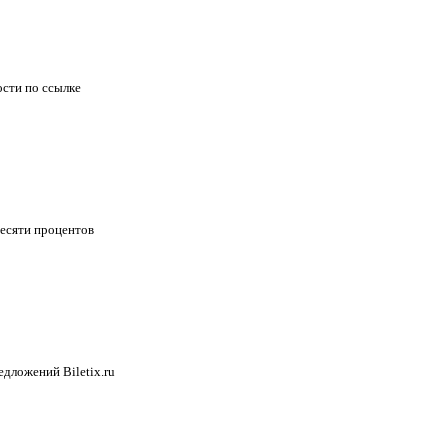
ости по ссылке
есяти процентов
едложений Biletix.ru