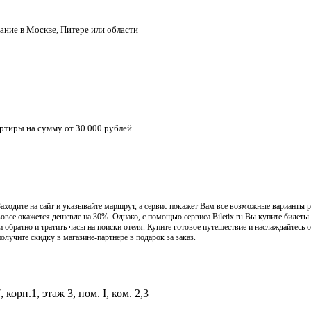
ание в Москве, Питере или области
артиры на сумму от 30 000 рублей
ходите на сайт и указывайте маршрут, а сервис покажет Вам все возможные варианты ре
 вовсе окажется дешевле на 30%. Однако, с помощью сервиса Biletix.ru Вы купите билеты
и обратно и тратить часы на поиски отеля. Купите готовое путешествие и наслаждайтесь 
олучите скидку в магазине-партнере в подарок за заказ.
орп.1, этаж 3, пом. I, ком. 2,3