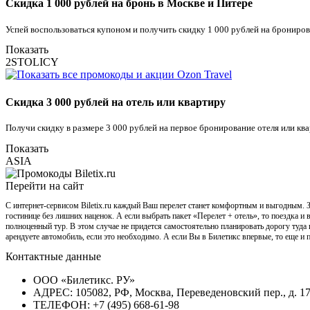
Скидка 1 000 рублей на бронь в Москве и Питере
Успей воспользоваться купоном и получить скидку 1 000 рублей на брониров
Показать
2STOLICY
Скидка 3 000 рублей на отель или квартиру
Получи скидку в размере 3 000 рублей на первое бронирование отеля или кв
Показать
ASIA
Перейти на сайт
С интернет-сервисом Biletix.ru каждый Ваш перелет станет комфортным и выгодным. За
гостинице без лишних наценок. А если выбрать пакет «Перелет + отель», то поездка и
полноценный тур. В этом случае не придется самостоятельно планировать дорогу туда 
арендуете автомобиль, если это необходимо. А если Вы в Билетикс впервые, то еще и п
Контактные данные
ООО «Билетикс. РУ»
АДРЕС: 105082, РФ, Москва, Переведеновский пер., д. 17, к
ТЕЛЕФОН: +7 (495) 668-61-98