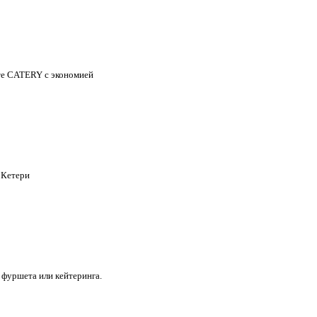
йте CATERY с экономией
а Кетери
 фуршета или кейтеринга.