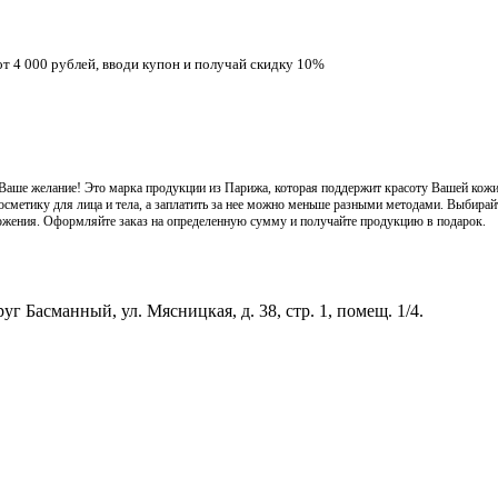
т 4 000 рублей, вводи купон и получай скидку 10%
т Ваше желание! Это марка продукции из Парижа, которая поддержит красоту Вашей кож
метику для лица и тела, а заплатить за нее можно меньше разными методами. Выбирайт
ожения. Оформляйте заказ на определенную сумму и получайте продукцию в подарок.
г Басманный, ул. Мясницкая, д. 38, стр. 1, помещ. 1/4.