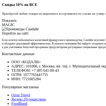
Скидка 10% на ВСЕ
Приобретай любые товары из акционного ассортимента по ссылке на сумму о
Показать
MAGIC
Перейти на сайт
Если хочется побаловаться косметикой французского производства, Caudalie исполни
и обладают доказанной эффективностью. В каталоге компании Вы найдете уходовую кос
а для участников бонусной программы предусмотрены регулярные специальные предл
Контактные данные
ООО «КОДАЛИ»
АДРЕС: 101000, г. Москва, вн. тер. г. Муниципальный окру
ТЕЛЕФОН: +7 495 641-00-43
ОГРН: 1077763441755
ИНН: 7721605284
Популярные магазины
Ozon Travel
Яндекс.Путешествия
FoodBand