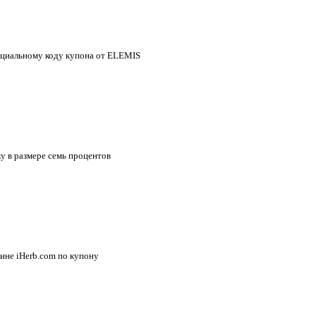
ециальному коду купона от ELEMIS
ку в размере семь процентов
зине iHerb.com по купону