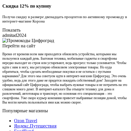
Скидка 12% по купону
Получи скидку в размере двенадцать процентов по активному промокоду в
интернет-магзине Корона
Показать
admitad2024
Перейти на сайт
Время от времени всем нам приходится обновлять устройства, которыми мы
пользуемся каждый день. Бытовая техника, мобильные гаджеты и смартфоны
нередко выходят из строя или устаревают, ведь прогресс только усиливается. Чтобы
идти с ним в ногу, мы регулярно обновляем электронные товары. Но куда
обратиться, чтобы сделать необходимые покупки и не остаться с пустыми
карманами? Для этого мы советуем идти в интернет-магазин Цифроград. Это очень
удобно, ведь для этого даже не придется покидать собственный дом! Заходите на
официальный сайт Цифрограда, чтобы выбрать нужные товары и не потратить на это
слишком много денег. В интернет-каталоге Вы отыщете технику для дома и
развлечений, автотовары и транспорт, но основная его специализация - это
смартфоны. Уже скоро курьер компании привезет выбранные позиции домой, чтобы
Вы могли начать пользоваться ими как можно скорее.
Популярные магазины
Ozon Travel
Яндекс.Путешествия