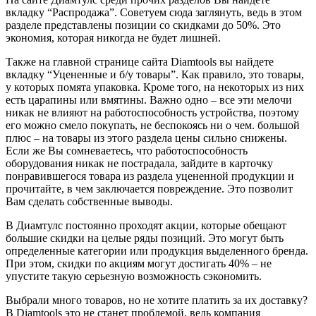
вкладку “Распродажа”. Советуем сюда заглянуть, ведь в этом
разделе представлены позиции со скидками до 50%. Это
экономия, которая никогда не будет лишней.
Также на главной странице сайта Diamtools вы найдете
вкладку “Уцененные и б/у товары”. Как правило, это товары,
у которых помята упаковка. Кроме того, на некоторых из них
есть царапины или вмятины. Важно одно – все эти мелочи
никак не влияют на работоспособность устройства, поэтому
его можно смело покупать, не беспокоясь ни о чем. большой
плюс – на товары из этого раздела цены сильно снижены.
Если же Вы сомневаетесь, что работоспособность
оборудования никак не пострадала, зайдите в карточку
понравившегося товара из раздела уцененной продукции и
прочитайте, в чем заключается повреждение. Это позволит
Вам сделать собственные выводы.
В Диамтулс постоянно проходят акции, которые обещают
большие скидки на целые ряды позиций. Это могут быть
определенные категории или продукция выделенного бренда.
При этом, скидки по акциям могут достигать 40% – не
упустите такую серьезную возможность сэкономить.
Выбрали много товаров, но не хотите платить за их доставку?
В Diamtools это не станет проблемой, ведь компания