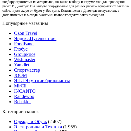
подбору строительных материалов, но также выбору инструментов для проведения
работ. В Диамтулс Вы найдете оборудование для разных работ – оформляйте заказ на
сайте, и уже скоро он будет у Вас дома. Кстати, цены в Диамтулс не кусаются, а
дополнительные методы экономии позволят сделать заказ выгодным.
Популярные магазины
Ozon Travel
Яндекс.Путешествия
FoodBand
Глобус
GroupPrice
Wishmaster
Yamdiet
Спортмастер
JOOM
ЭПЛ Якутские бриллианты
MirCli
INCANTO
Randewoo
Bebakids
Категории скидок
Одежда и Обувь
(2 407)
Электроника и Техника
(1 955)