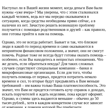
Наступал ли в Вашей жизни момент, когда деньги Вам были
нужны «уже вчера»? Мы уверены, что с этим сталкивался
каждый человек, ведь все мы нередко оказываемся в
ситуациях, когда средства необходимы прямо сейчас, а в
наличии их нет. Зачастую решить возникшую проблему
получается с помощью родственников и друзей – как правило,
они готовы прийти к нам на помощь.
Однако, это не всегда работает. Бывает и так, что близкие
люди в какой-то период времени и сами оказываются в
неприятном финансовом положении, а значит, они не смогут
помочь. Родные тоже не всегда будут готовы оказать помощь –
особенно, если Вы находитесь в непростых отношениях. Что
же делать, если обратиться некуда? Для таких сложных
случаев существуют специальные компании – банки и
микрофинансовые организации. Если для того, чтобы
получить помощь от первых, придется потратить немало
времени и сил, то вторые будут предъявлять к Вам меньше
требований – им важна только Ваша платежеспособность. Это
значит, что Вам не придется готовить кучу справок о доходах,
искать поручителей и ждать неделями, пока кредит оформят.
Однако, и суммы здесь выдаются меньшие – обычно до 50
тысяч рублей., хотя в каждом конкретном случае все зависит
от компании, к помощи которой Вы прибегнете.