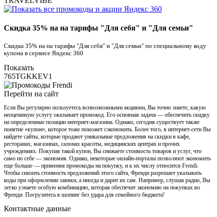
TRAVELVIBE
Скидка 35% на на тарифы "Для себя" и "Для семьи"
Скидка 35% на на тарифы "Для себя" и "Для семьи" по специальному коду
купона в сервисе Яндекс 360
Показать
765TGKKEV1
Перейти на сайт
Если Вы регулярно пользуетесь всевозможными акциями, Вы точно знаете, какую
неоценимую услугу оказывает промокод. Его основная задача — обеспечить скидку
на определенные позиции интернет-магазина. Однако, сегодня существует также
понятие «купон», которое тоже поможет сэкономить. Более того, в интернет-сети Вы
найдете сайты, которые продают уникальные предложения на скидки в кафе,
ресторанах, магазинах, салонах красоты, медицинских центрах и прочих
учреждениях. Покупая такой купон, Вы снижаете стоимость товаров и услуг, что
само по себе — экономия. Однако, некоторые онлайн-порталы позволяют экономить
еще больше — применяя промокоды на покупку, и к их числу относится Frendi.
Чтобы снизить стоимость предложений этого сайта, Френди разрешает указывать
коды при оформлении заявки, а иногда и дарит их сам. Например, слушая радио, Вы
легко узнаете особую комбинацию, которая обеспечит экономию на покупках во
Френди. Погрузитесь в шопинг без удара для семейного бюджета!
Контактные данные