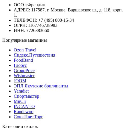
ООО «Френди»
АДРЕС: 117587, г. Москва, Варшавское ш., д. 118, корп.
1.
ТЕЛЕФОН: +7 (495) 800-15-34
ОГРН: 1167746738983
ИНН: 7726383660
Популярные магазины
Ozon Travel
Яндекс.Путешествия
FoodBand
Глобус
GroupPrice
Wishmaster
JOOM
ЭПЛ Якутские бриллианты
Yamdiet
Спортмастер
MirCli
INCANTO
Randewoo
СоюзЦветТорг
Категории скидок