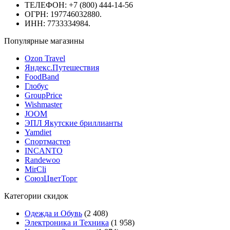
ТЕЛЕФОН: +7 (800) 444-14-56
ОГРН: 197746032880.
ИНН: 7733334984.
Популярные магазины
Ozon Travel
Яндекс.Путешествия
FoodBand
Глобус
GroupPrice
Wishmaster
JOOM
ЭПЛ Якутские бриллианты
Yamdiet
Спортмастер
INCANTO
Randewoo
MirCli
СоюзЦветТорг
Категории скидок
Одежда и Обувь
(2 408)
Электроника и Техника
(1 958)