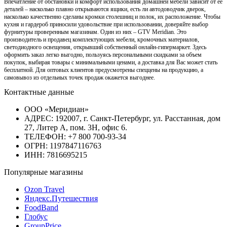
Впечатление от обстановки и комфорт использования домашней мебели зависит от ее
деталей – насколько плавно открываются ящики, есть ли автодоводчик дверок,
насколько качественно сделаны кромки столешниц и полок, их расположение. Чтобы
кухня и гардероб приносили удовольствие при использовании, доверяйте выбор
фурнитуры проверенным магазинам. Один из них – GTV Meridian. Это
производитель и продавец комплектующих мебели, кромочных материалов,
светодиодного освещения, открывший собственный онлайн-гипермаркет. Здесь
оформить заказ легко выгодно, пользуясь персональными скидками за объем
покупок, выбирая товары с минимальными ценами, а доставка для Вас может стать
бесплатной. Для оптовых клиентов предусмотрены спеццены на продукцию, а
самовывоз из отдельных точек продаж окажется выгоднее.
Контактные данные
ООО «Меридиан»
АДРЕС: 192007, г. Санкт-Петербург, ул. Расстанная, дом
27, Литер А, пом. 3Н, офис 6.
ТЕЛЕФОН: +7 800 700-93-34
ОГРН: 1197847116763
ИНН: 7816695215
Популярные магазины
Ozon Travel
Яндекс.Путешествия
FoodBand
Глобус
GroupPrice