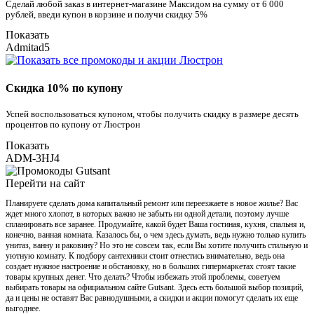
Сделай любой заказ в интернет-магазине Максидом на сумму от 6 000
рублей, введи купон в корзине и получи скидку 5%
Показать
Admitad5
Скидка 10% по купону
Успей воспользоваться купоном, чтобы получить скидку в размере десять
процентов по купону от Люстрон
Показать
ADM-3HJ4
Перейти на сайт
Планируете сделать дома капитальный ремонт или переезжаете в новое жилье? Вас
ждет много хлопот, в которых важно не забыть ни одной детали, поэтому лучше
спланировать все заранее. Продумайте, какой будет Ваша гостиная, кухня, спальня и,
конечно, ванная комната. Казалось бы, о чем здесь думать, ведь нужно только купить
унитаз, ванну и раковину? Но это не совсем так, если Вы хотите получить стильную и
уютную комнату. К подбору сантехники стоит отнестись внимательно, ведь она
создает нужное настроение и обстановку, но в больших гипермаркетах стоят такие
товары крупных денег. Что делать? Чтобы избежать этой проблемы, советуем
выбирать товары на официальном сайте Gutsant. Здесь есть большой выбор позиций,
да и цены не оставят Вас равнодушными, а скидки и акции помогут сделать их еще
выгоднее.