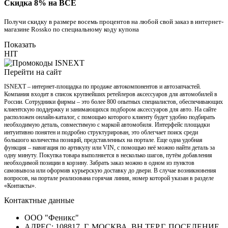
Скидка 8% на ВСЕ
Получи скидку в размере восемь процентов на любой свой заказ в интернет-
магазине Rossko по специальному коду купона
Показать
HIT
Перейти на сайт
ISNEXT – интернет-площадка по продаже автокомпонентов и автозапчастей.
Компания входит в список крупнейших ретейлеров аксессуаров для автомобилей в
России. Сотрудники фирмы – это более 800 опытных специалистов, обеспечивающих
клиентскую поддержку и занимающихся подбором аксессуаров для авто. На сайте
расположен онлайн-каталог, с помощью которого клиенту будет удобно подбирать
необходимую деталь, совместимую с маркой автомобиля. Интерфейс площадки
интуитивно понятен и подробно структурирован, это облегчает поиск среди
большого количества позиций, представленных на портале. Еще одна удобная
функция – навигация по артикулу или VIN, с помощью неё можно найти деталь за
одну минуту. Покупка товара выполняется в несколько шагов, путём добавления
необходимой позиции в корзину. Забрать заказ можно в одном из пунктов
самовывоза или оформив курьерскую доставку до двери. В случае возникновения
вопросов, на портале реализована горячая линия, номер которой указан в разделе
«Контакты».
Контактные данные
ООО "Феникс"
АДРЕС: 108817, Г. МОСКВА, ВН.ТЕР.Г. ПОСЕЛЕНИЕ