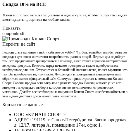
Скидка 10% на ВСЕ
Успей воспользоваться специальным кодом купона, чтобы получить скидку
шестнадцать процентов на любые заказы
Показать
couponkodi
Перейти на сайт
Решили стать активнее и найти себе новое хобби? Футбол, волейбол или бег отлично
подходят для этого и отвечают потребностям разных людей. Первые два подойдут
тем, кто предпочитает тренироваться в команде, а бег станет хорошей альтернативой
вечерних прогулок. Конечно, перед началом тренировок важно приобрести все
необходимое для них. Отправиться в ближайший магазин легко, но нет гарантии, что
там Вы приобретете то, что нужно. Лучше идти в проверенный гипермаркет или
обратиться на его официальный сайт. Советуем присмотреться к компании Кинаш
Спорт. Салоны продаж сети открыты в разных городах России, а также у нее есть
интернет-гипермаркет, выбор в котором ничем не отличается от розничных
магазинов. Делайте все необходимые покупки в Кинаш Спорт и не беспокойтесь ни о
чем – даже доставка здесь может быть бесплатной.
Контактные данные
ООО «КИНАШ СПОРТ»
АДРЕС: 191119, г. Санкт-Петербург, ул. Звенигородская,
д. 12/17, литера А, помещение 17-н, офис 1.
ТЕЛЕФОН: +7 (495) 120-29-11