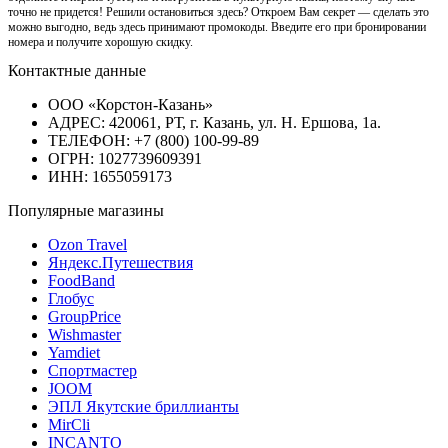
точно не придется! Решили остановиться здесь? Откроем Вам секрет — сделать это
можно выгодно, ведь здесь принимают промокоды. Введите его при бронировании
номера и получите хорошую скидку.
Контактные данные
ООО «Корстон-Казань»
АДРЕС: 420061, РТ, г. Казань, ул. Н. Ершова, 1а.
ТЕЛЕФОН: +7 (800) 100-99-89
ОГРН: 1027739609391
ИНН: 1655059173
Популярные магазины
Ozon Travel
Яндекс.Путешествия
FoodBand
Глобус
GroupPrice
Wishmaster
Yamdiet
Спортмастер
JOOM
ЭПЛ Якутские бриллианты
MirCli
INCANTO