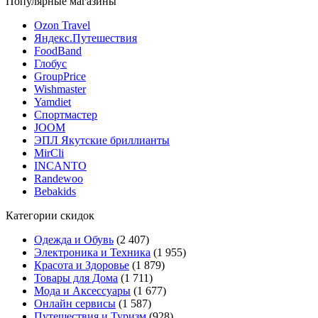
Популярные магазины
Ozon Travel
Яндекс.Путешествия
FoodBand
Глобус
GroupPrice
Wishmaster
Yamdiet
Спортмастер
JOOM
ЭПЛ Якутские бриллианты
MirCli
INCANTO
Randewoo
Bebakids
Категории скидок
Одежда и Обувь
(2 407)
Электроника и Техника
(1 955)
Красота и Здоровье
(1 879)
Товары для Дома
(1 711)
Мода и Аксессуары
(1 677)
Онлайн сервисы
(1 587)
Путешествия и Туризм
(928)