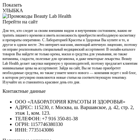
Показать
УЛЫБКА
Перейти на сайт
Для тех, кто следит за своим внешним видом и внутренним состоянием, важно не
тратить лишнего времени и иметь возможность приобрести необходимую косметику
и препараты оперативно. С Лабораторией Красоты и Здоровья Вы купите и то, и
другое в одном месте. Это интернет-магазин, имеющий аптечную лицензию, поэтому
он вправе реализовывать специальный медицинский ассортимент. В онлайн-каталоге
товаров Вы найдете не только крема, маски и средства для умывания, но также
витамины, сладости, полезные для организма, и даже некоторые лекарства. Beauty
Lab Health делает закупки напрямую у производителей, поэтому предлагает клиентам
минимальные цены на ассортимент. Зайдя на сайт, Вы не только приобретет
необходимые средства, но также узнаете много нового — компания ведет с вой блог,
в котором регулярно появляются новые статьи на соответствующую тематику.
Изучайте их и становитесь красивее день ото дня.
Контактные данные
ООО «ЛАБОРАТОРИЯ КРАСОТЫ И ЗДОРОВЬЯ»
АДРЕС: 115230, г. Москва, ш. Варшавское, д. 42, стр. 2,
этаж 1, ком. 123.
ТЕЛЕФОН: +7 916 350-81-38
ОГРН: 1157746380330
ИНН: 7735143086