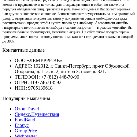
разнообразные игрушки, средства по уходу и даже медикаменты и витамины. Эта
компания предназначена не только для владельцев кошек и собак, но также она
порадует обладателей птиц, грызунов и рыб. Даже если дома у Вас живот черепаха
или другое экзотическое животное, Lemurrr поможет осуществлять за ним грамотный
уход. С открытием интернет-магазина у покупателей отпала необходимость даже
посещать точки продаж, чтобы купить что-то для любимца. Ассортимент онлайн-
гипермаркета не отличается от выбора в салоне, напротив — в режиме «онлайн» Вы
получите больше преимуществ, участвуя в акциях. На сайте также предусмотрена
программа лояльности, поэтому постоянные клиенты сети делают заказы со скидкой
до 30%.
Контактные данные
ООО «ЛЕМУРРР-ВВ»
АДРЕС: 192012, г. Санкт-Петербург, пр-кт Обуховской
Обороны, д. 112, к. 2, литера З, помещ. 321.
ТЕЛЕФОН: +7 (812) 448-70-90
ОГРН: 1197746713592
ИНН: 9705139618
Популярные магазины
Ozon Travel
Яндекс.Путешествия
FoodBand
Глобус
GroupPrice
Wishmaster