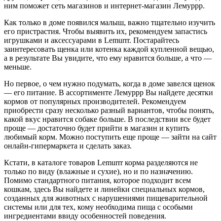
ним поможет сеть магазинов и интернет-магазин Лемуррр.
Как только в доме появился малыш, важно тщательно изучить
его пристрастия. Чтобы выявить их, рекомендуем запастись
игрушками и аксессуарами в Lemurrr. Постарайтесь
заинтересовать щенка или котенка каждой купленной вещью,
а в результате Вы увидите, что ему нравится больше, а что —
меньше.
Но первое, о чем нужно подумать, когда в доме завелся щенок
— его питание. В ассортименте Лемуррр Вы найдете десятки
кормов от популярных производителей. Рекомендуем
приобрести сразу несколько разный вариантов, чтобы понять,
какой вкус нравится собаке больше. В последствии все будет
проще — достаточно будет прийти в магазин и купить
любимый корм. Можно поступить еще проще — зайти на сайт
онлайн-гипермаркета и сделать заказ.
Кстати, в каталоге товаров Lemurrr корма разделяются не
только по виду (влажные и сухие), но и по назначению.
Помимо стандартного питания, которое подходит всем
кошкам, здесь Вы найдете и линейки специальных кормов,
созданных для животных с нарушениями пищеварительной
системы или для тех, кому необходима пища с особыми
ингредиентами ввиду особенностей поведения.