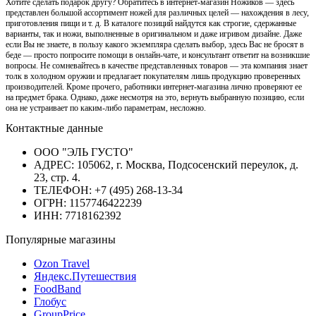
Хотите сделать подарок другу? Обратитесь в интернет-магазин Ножиков — здесь
представлен большой ассортимент ножей для различных целей — нахождения в лесу,
приготовления пищи и т. д. В каталоге позиций найдутся как строгие, сдержанные
варианты, так и ножи, выполненные в оригинальном и даже игривом дизайне. Даже
если Вы не знаете, в пользу какого экземпляра сделать выбор, здесь Вас не бросят в
беде — просто попросите помощи в онлайн-чате, и консультант ответит на возникшие
вопросы. Не сомневайтесь в качестве представленных товаров — эта компания знает
толк в холодном оружии и предлагает покупателям лишь продукцию проверенных
производителей. Кроме прочего, работники интернет-магазина лично проверяют ее
на предмет брака. Однако, даже несмотря на это, вернуть выбранную позицию, если
она не устраивает по каким-либо параметрам, несложно.
Контактные данные
ООО "ЭЛЬ ГУСТО"
АДРЕС: 105062, г. Москва, Подсосенский переулок, д.
23, стр. 4.
ТЕЛЕФОН: +7 (495) 268-13-34
ОГРН: 1157746422239
ИНН: 7718162392
Популярные магазины
Ozon Travel
Яндекс.Путешествия
FoodBand
Глобус
GroupPrice