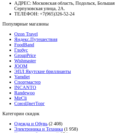
АДРЕС: Московская область, Подольск, Большая
Серпуховская улица, 2А.
ТЕЛЕФОН: +7(965)326-52-24
Популярные магазины
Ozon Travel
Яндекс.Путешествия
FoodBand
Глобус
GroupPrice
Wishmaster
JOOM
ЭПЛ Якутские бриллианты
Yamdiet
Спортмастер
INCANTO
Randewoo
MirCli
СоюзЦветТорг
Категории скидок
Одежда и Обувь
(2 408)
Электроника и Техника
(1 958)