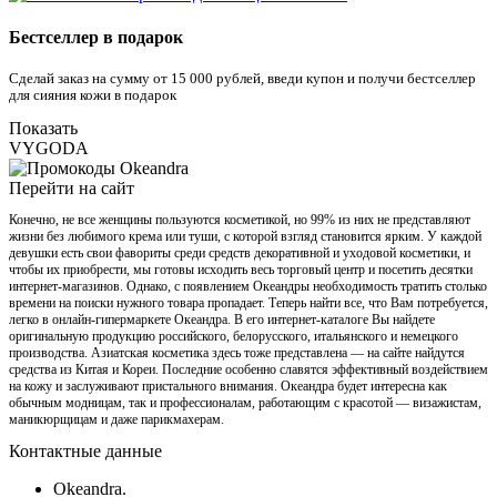
Бестселлер в подарок
Сделай заказ на сумму от 15 000 рублей, введи купон и получи бестселлер
для сияния кожи в подарок
Показать
VYGODA
Перейти на сайт
Конечно, не все женщины пользуются косметикой, но 99% из них не представляют
жизни без любимого крема или туши, с которой взгляд становится ярким. У каждой
девушки есть свои фавориты среди средств декоративной и уходовой косметики, и
чтобы их приобрести, мы готовы исходить весь торговый центр и посетить десятки
интернет-магазинов. Однако, с появлением Океандры необходимость тратить столько
времени на поиски нужного товара пропадает. Теперь найти все, что Вам потребуется,
легко в онлайн-гипермаркете Океандра. В его интернет-каталоге Вы найдете
оригинальную продукцию российского, белорусского, итальянского и немецкого
производства. Азиатская косметика здесь тоже представлена — на сайте найдутся
средства из Китая и Кореи. Последние особенно славятся эффективный воздействием
на кожу и заслуживают пристального внимания. Океандра будет интересна как
обычным модницам, так и профессионалам, работающим с красотой — визажистам,
маникюрщицам и даже парикмахерам.
Контактные данные
Okeandra.