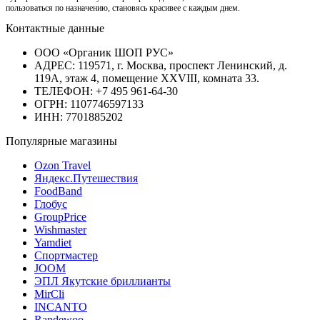
пользоваться по назначению, становясь красивее с каждым днем.
Контактные данные
ООО «Органик ШОП РУС»
АДРЕС: 119571, г. Москва, проспект Ленинский, д.
119А, этаж 4, помещение XXVIII, комната 33.
ТЕЛЕФОН: +7 495 961-64-30
ОГРН: 1107746597133
ИНН: 7701885202
Популярные магазины
Ozon Travel
Яндекс.Путешествия
FoodBand
Глобус
GroupPrice
Wishmaster
Yamdiet
Спортмастер
JOOM
ЭПЛ Якутские бриллианты
MirCli
INCANTO
Randewoo