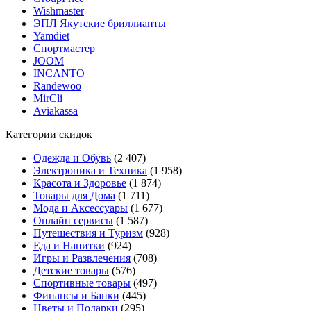
Wishmaster
ЭПЛ Якутские бриллианты
Yamdiet
Спортмастер
JOOM
INCANTO
Randewoo
MirCli
Aviakassa
Категории скидок
Одежда и Обувь
(2 407)
Электроника и Техника
(1 958)
Красота и Здоровье
(1 874)
Товары для Дома
(1 711)
Мода и Аксессуары
(1 677)
Онлайн сервисы
(1 587)
Путешествия и Туризм
(928)
Еда и Напитки
(924)
Игры и Развлечения
(708)
Детские товары
(576)
Спортивные товары
(497)
Финансы и Банки
(445)
Цветы и Подарки
(295)