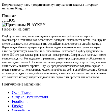
Получи скидку пять процентов по купону на свои заказы в интернет-
магазине Kinguin
Показать
JULIO5
Перейти на сайт
Playkey.net – сервис, позволяющий воспроизводить рейтинговые игры на
компьютере. Отличительная особенность площадки заключается в том, что игру не
нужно скачивать или устанавливать, все действия происходят в онлайн-режиме.
Через защищённые серверы игровой площадки, «картинка» поступает на экран
клиента, транслируя качественный видеопоток. В каталоге Playkey представлено
более 250 игр разных жанров, включая новые релизы. С игровыми ключами видео
воспроизводится без задержек и размытия, гарантируя корректное отображение на
каждом, даже старом ПК с недостаточным разрешением видеокарты. Тем, кто хочет
оценить возможности сервиса, Playkey предоставляет бесплатный демо-период, в
течение которого, пользователь может попробовать себя в любой стратегии. Каждая
игра сопровождается подробным описанием, в том числе стоимостью подключения,
что помогает игроку выбрать подходящий вариант из представленного списка.
Популярные магазины
Ozon Travel
Яндекс.Путешествия
FoodBand
Глобус
GroupPrice