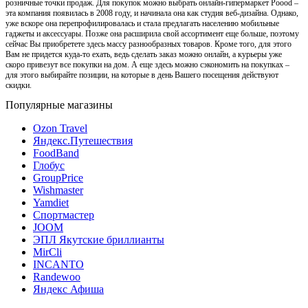
розничные точки продаж. Для покупок можно выбрать онлайн-гипермаркет Poood –
эта компания появилась в 2008 году, и начинала она как студия веб-дизайна. Однако,
уже вскоре она перепрофилировалась и стала предлагать населению мобильные
гаджеты и аксессуары. Позже она расширила свой ассортимент еще больше, поэтому
сейчас Вы приобретете здесь массу разнообразных товаров. Кроме того, для этого
Вам не придется куда-то ехать, ведь сделать заказ можно онлайн, а курьеры уже
скоро привезут все покупки на дом. А еще здесь можно сэкономить на покупках –
для этого выбирайте позиции, на которые в день Вашего посещения действуют
скидки.
Популярные магазины
Ozon Travel
Яндекс.Путешествия
FoodBand
Глобус
GroupPrice
Wishmaster
Yamdiet
Спортмастер
JOOM
ЭПЛ Якутские бриллианты
MirCli
INCANTO
Randewoo
Яндекс Афиша