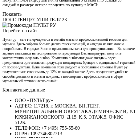
Покупай полотенцесушители из специального каталога по ссылке со
скидкой в размере четыре процента по купону в MirCli
Показать
ПОЛОТЕНЦЕСУШИТЕЛИ23
Перейти на сайт
Пульт ру – сеть гипермаркетов и онлайн-магазин профессиональной техники для
музыки. Здесь собрано больше десяти тысяч позиций, и каждую из них можно
попробовать. В городах России организованы залы для прослушивания – Вы можете
заранее записаться на тестирование интересующей Вас аппаратуры, получить
консультацию и сделать выбор. Компанию выбирают даже звезды – здесь
представлена оригинальная продукция популярных брендов с официальной гарантией
от производителя. Цены компании тоже радуют, а постоянные клиенты Пульт ру
получают шанс сэкономить до 12% на каждой заявке. Здесь предлагают удобные
способы доставки и оплаты покупок, а поговорить с профессионалом в сфере
музыкальной техники легко онлайн.
Контактные данные
ООО «ПУЛЬТ.ру»
АДРЕС: 117218, г. МОСКВА, ВН.ТЕР.Г.
МУНИЦИПАЛЬНЫЙ ОКРУГ АКАДЕМИЧЕСКИЙ, УЛ
КРЖИЖАНОВСКОГО, Д.15, К.5, ЭТАЖ.5, ОФИС
512Б.
ТЕЛЕФОН: +7 (495) 755-55-60
ОГРН: 1097746802713