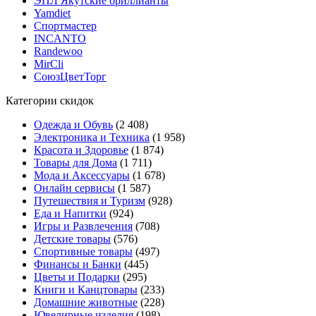
ЭПЛ Якутские бриллианты
Yamdiet
Спортмастер
INCANTO
Randewoo
MirCli
СоюзЦветТорг
Категории скидок
Одежда и Обувь
(2 408)
Электроника и Техника
(1 958)
Красота и Здоровье
(1 874)
Товары для Дома
(1 711)
Мода и Аксессуары
(1 678)
Онлайн сервисы
(1 587)
Путешествия и Туризм
(928)
Еда и Напитки
(924)
Игры и Развлечения
(708)
Детские товары
(576)
Спортивные товары
(497)
Финансы и Банки
(445)
Цветы и Подарки
(295)
Книги и Канцтовары
(233)
Домашние животные
(228)
Ювелирные изделия
(198)