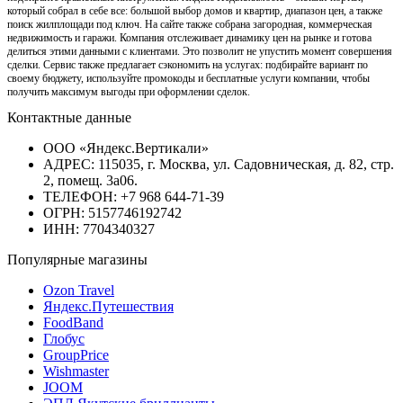
который собрал в себе все: большой выбор домов и квартир, диапазон цен, а также
поиск жилплощади под ключ. На сайте также собрана загородная, коммерческая
недвижимость и гаражи. Компания отслеживает динамику цен на рынке и готова
делиться этими данными с клиентами. Это позволит не упустить момент совершения
сделки. Сервис также предлагает сэкономить на услугах: подбирайте вариант по
своему бюджету, используйте промокоды и бесплатные услуги компании, чтобы
получить максимум выгоды при оформлении сделок.
Контактные данные
ООО «Яндекс.Вертикали»
АДРЕС: 115035, г. Москва, ул. Садовническая, д. 82, стр.
2, помещ. 3а06.
ТЕЛЕФОН: +7 968 644-71-39
ОГРН: 5157746192742
ИНН: 7704340327
Популярные магазины
Ozon Travel
Яндекс.Путешествия
FoodBand
Глобус
GroupPrice
Wishmaster
JOOM