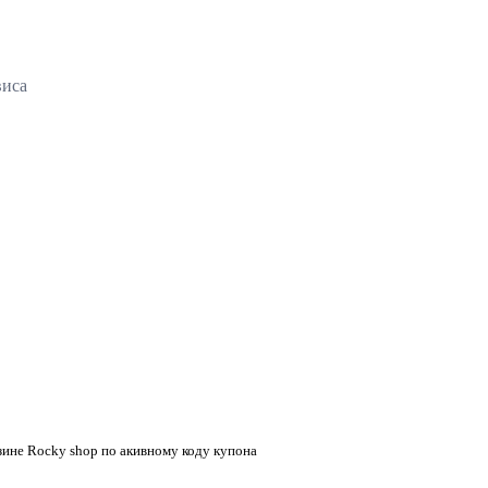
виса
зине Rocky shop по акивному коду купона