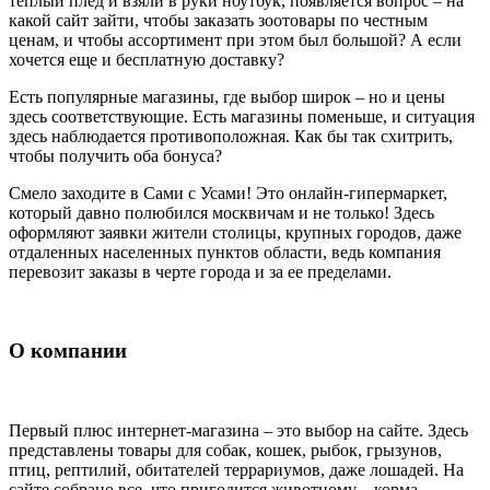
теплый плед и взяли в руки ноутбук, появляется вопрос – на
какой сайт зайти, чтобы заказать зоотовары по честным
ценам, и чтобы ассортимент при этом был большой? А если
хочется еще и бесплатную доставку?
Есть популярные магазины, где выбор широк – но и цены
здесь соответствующие. Есть магазины поменьше, и ситуация
здесь наблюдается противоположная. Как бы так схитрить,
чтобы получить оба бонуса?
Смело заходите в Сами с Усами! Это онлайн-гипермаркет,
который давно полюбился москвичам и не только! Здесь
оформляют заявки жители столицы, крупных городов, даже
отдаленных населенных пунктов области, ведь компания
перевозит заказы в черте города и за ее пределами.
О компании
Первый плюс интернет-магазина – это выбор на сайте. Здесь
представлены товары для собак, кошек, рыбок, грызунов,
птиц, рептилий, обитателей террариумов, даже лошадей. На
сайте собрано все, что пригодится животному – корма,