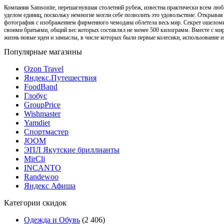
Компания Samsonite, перешагнувшая столетний рубеж, известна практически всем люб
уделом единиц, поскольку немногие могли себе позволить это удовольствие. Открыва
фотография с изображением фирменного чемодана облетела весь мир. Секрет ошеломи
своими братьями, общий вес которых составлял не менее 500 килограмм. Вместе с мир
жизнь новые идеи и замыслы, в числе которых были первые колесики, использование
Популярные магазины
Ozon Travel
Яндекс.Путешествия
FoodBand
Глобус
GroupPrice
Wishmaster
Yamdiet
Спортмастер
JOOM
ЭПЛ Якутские бриллианты
MirCli
INCANTO
Randewoo
Яндекс Афиша
Категории скидок
Одежда и Обувь
(2 406)