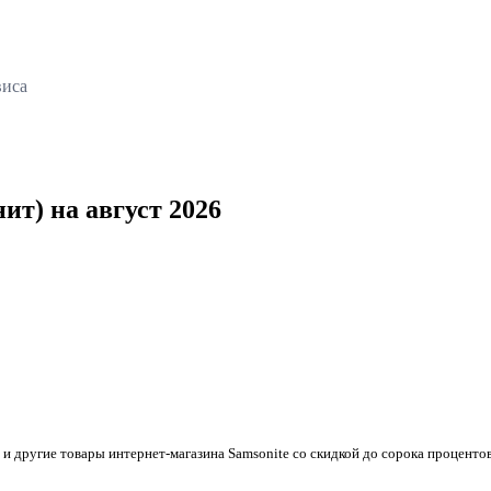
виса
т) на август 2026
и другие товары интернет-магазина Samsonite со скидкой до сорока проценто