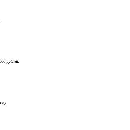
.
900 рублей.
вку.