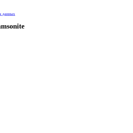
х данных
amsonite