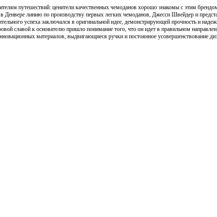
ителям путешествий: ценители качественных чемоданов хорошо знакомы с этим брендом.
я в Денвере линию по производству первых легких чемоданов, Джесси Швейдер и предст
тельного успеха заключался в оригинальной идее, демонстрирующей прочность и надеж
овой славой к основателю пришло понимание того, что он идет в правильном направлени
 инновационных материалов, выдвигающиеся ручки и постоянное усовершенствование диз