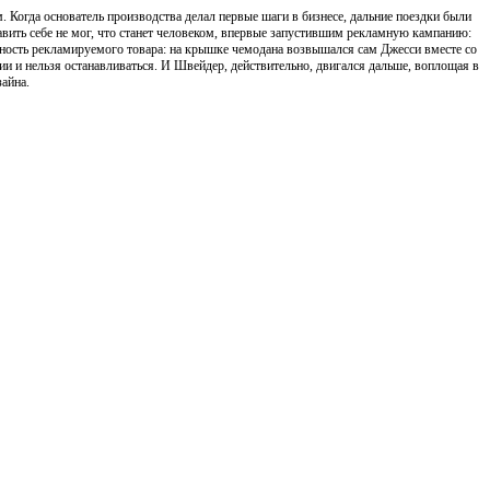
 Когда основатель производства делал первые шаги в бизнесе, дальние поездки были
авить себе не мог, что станет человеком, впервые запустившим рекламную кампанию:
ность рекламируемого товара: на крышке чемодана возвышался сам Джесси вместе со
и и нельзя останавливаться. И Швейдер, действительно, двигался дальше, воплощая в
айна.