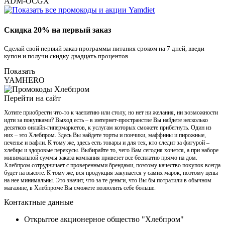
ADM-OCGX
Скидка 20% на первый заказ
Сделай свой первый заказ программы питания сроком на 7 дней, введи
купон и получи скидку двадцать процентов
Показать
YAMHERO
Перейти на сайт
Хотите приобрести что-то к чаепитию или столу, но нет ни желания, ни возможности
идти за покупками? Выход есть – в интернет-пространстве Вы найдете несколько
десятков онлайн-гипермаркетов, к услугам которых сможете прибегнуть. Один из
них – это Хлебпром. Здесь Вы найдете торты и пончики, маффины и пирожные,
печенье и вафли. К тому же, здесь есть товары и для тех, кто следит за фигурой –
хлебцы и здоровые перекусы. Выбирайте то, чего Вам сегодня хочется, а при наборе
минимальной суммы заказа компания привезет все бесплатно прямо на дом.
Хлебпром сотрудничает с проверенными брендами, поэтому качество покупок всегда
будет на высоте. К тому же, вся продукция закупается у самих марок, поэтому цены
на нее минимальны. Это значит, что за те деньги, что Вы бы потратили в обычном
магазине, в Хлебпроме Вы сможете позволить себе больше.
Контактные данные
Открытое акционерное общество "Хлебпром"