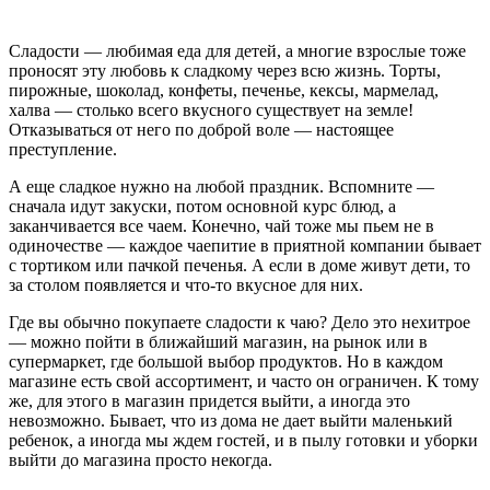
Сладости — любимая еда для детей, а многие взрослые тоже
проносят эту любовь к сладкому через всю жизнь. Торты,
пирожные, шоколад, конфеты, печенье, кексы, мармелад,
халва — столько всего вкусного существует на земле!
Отказываться от него по доброй воле — настоящее
преступление.
А еще сладкое нужно на любой праздник. Вспомните —
сначала идут закуски, потом основной курс блюд, а
заканчивается все чаем. Конечно, чай тоже мы пьем не в
одиночестве — каждое чаепитие в приятной компании бывает
с тортиком или пачкой печенья. А если в доме живут дети, то
за столом появляется и что-то вкусное для них.
Где вы обычно покупаете сладости к чаю? Дело это нехитрое
— можно пойти в ближайший магазин, на рынок или в
супермаркет, где большой выбор продуктов. Но в каждом
магазине есть свой ассортимент, и часто он ограничен. К тому
же, для этого в магазин придется выйти, а иногда это
невозможно. Бывает, что из дома не дает выйти маленький
ребенок, а иногда мы ждем гостей, и в пылу готовки и уборки
выйти до магазина просто некогда.