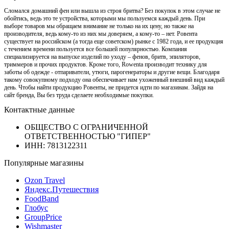
Сломался домашний фен или вышла из строя бритва? Без покупок в этом случае не
обойтись, ведь это те устройства, которыми мы пользуемся каждый день. При
выборе товаров мы обращаем внимание не только на их цену, но также на
производителя, ведь кому-то из них мы доверяем, а кому-то – нет. Ровента
существует на российском (а тогда еще советском) рынке с 1982 года, и ее продукция
с течением времени пользуется все большей популярностью. Компания
специализируется на выпуске изделий по уходу – фенов, бритв, эпиляторов,
триммеров и прочих продуктов. Кроме того, Rowenta производит технику для
заботы об одежде - отпариватели, утюги, парогенераторы и другие вещи. Благодаря
такому совокупному подходу она обеспечивает нам ухоженный внешний вид каждый
день. Чтобы найти продукцию Ровенты, не придется идти по магазинам. Зайдя на
сайт бренда, Вы без труда сделаете необходимые покупки.
Контактные данные
ОБЩЕСТВО С ОГРАНИЧЕННОЙ
ОТВЕТСТВЕННОСТЬЮ "ГИПЕР"
ИНН: 7813122311
Популярные магазины
Ozon Travel
Яндекс.Путешествия
FoodBand
Глобус
GroupPrice
Wishmaster