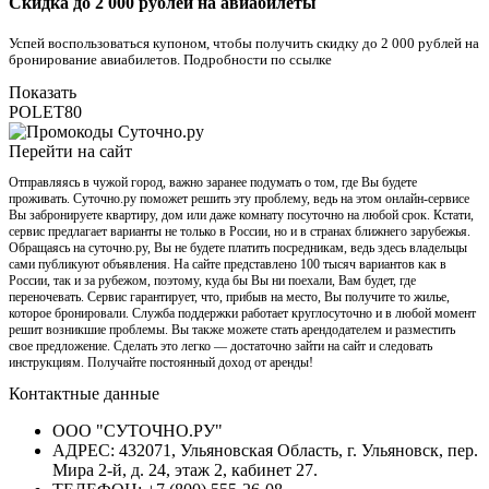
Скидка до 2 000 рублей на авиабилеты
Успей воспользоваться купоном, чтобы получить скидку до 2 000 рублей на
бронирование авиабилетов. Подробности по ссылке
Показать
POLET80
Перейти на сайт
Отправляясь в чужой город, важно заранее подумать о том, где Вы будете
проживать. Суточно.ру поможет решить эту проблему, ведь на этом онлайн-сервисе
Вы забронируете квартиру, дом или даже комнату посуточно на любой срок. Кстати,
сервис предлагает варианты не только в России, но и в странах ближнего зарубежья.
Обращаясь на суточно.ру, Вы не будете платить посредникам, ведь здесь владельцы
сами публикуют объявления. На сайте представлено 100 тысяч вариантов как в
России, так и за рубежом, поэтому, куда бы Вы ни поехали, Вам будет, где
переночевать. Сервис гарантирует, что, прибыв на место, Вы получите то жилье,
которое бронировали. Служба поддержки работает круглосуточно и в любой момент
решит возникшие проблемы. Вы также можете стать арендодателем и разместить
свое предложение. Сделать это легко — достаточно зайти на сайт и следовать
инструкциям. Получайте постоянный доход от аренды!
Контактные данные
ООО "СУТОЧНО.РУ"
АДРЕС: 432071, Ульяновская Область, г. Ульяновск, пер.
Мира 2-й, д. 24, этаж 2, кабинет 27.