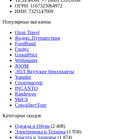
ТЕЛЕФОН: +7 (800) 555-26-08
ОГРН: 1167325064972
ИНН: 7325147009
Популярные магазины
Ozon Travel
Яндекс.Путешествия
FoodBand
Глобус
GroupPrice
Wishmaster
JOOM
ЭПЛ Якутские бриллианты
Yamdiet
Спортмастер
INCANTO
Randewoo
MirCli
СоюзЦветТорг
Категории скидок
Одежда и Обувь
(2 408)
Электроника и Техника
(1 958)
Красота и Здоровье
(1 874)