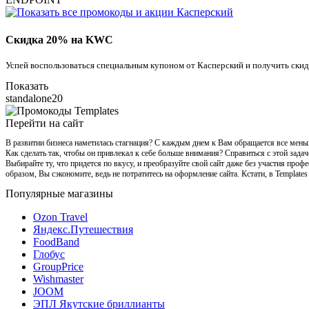
Скидка 20% на KWC
Успей воспользоваться специальным купоном от Касперский и получить ски
Показать
standalone20
Перейти на сайт
В развитии бизнеса наметилась стагнация? С каждым днем к Вам обращается все меньш
Как сделать так, чтобы он привлекал к себе больше внимания? Справиться с этой зада
Выбирайте ту, что придется по вкусу, и преобразуйте свой сайт даже без участия проф
образом, Вы сэкономите, ведь не потратитесь на оформление сайта. Кстати, в Templat
Популярные магазины
Ozon Travel
Яндекс.Путешествия
FoodBand
Глобус
GroupPrice
Wishmaster
JOOM
ЭПЛ Якутские бриллианты