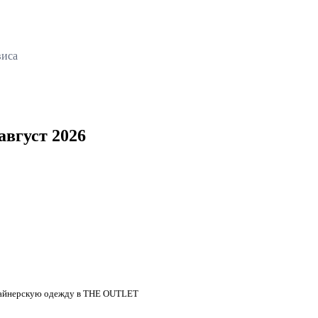
виса
вгуст 2026
изайнерскую одежду в THE OUTLET