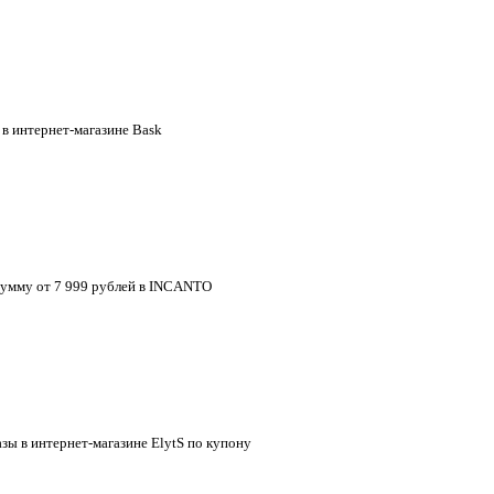
 в интернет-магазине Bask
 сумму от 7 999 рублей в INCANTO
зы в интернет-магазине ElytS по купону