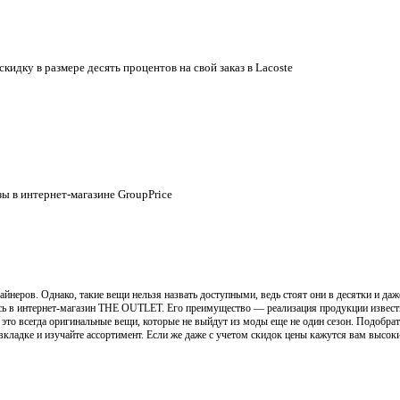
идку в размере десять процентов на свой заказ в Lacoste
ы в интернет-магазине GroupPrice
неров. Однако, такие вещи нельзя назвать доступными, ведь стоят они в десятки и даже
есь в интернет-магазин THE OUTLET. Его преимущество — реализация продукции известн
, это всегда оригинальные вещи, которые не выйдут из моды еще не один сезон. Подобр
вкладке и изучайте ассортимент. Если же даже с учетом скидок цены кажутся вам высок