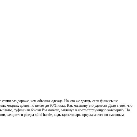
 сотни раз дороже, чем обычная одежда. Но что же делать, если финансы не
ых модных домов по ценам до 90% ниже. Как магазину это удается? Дело в том, что
ать платье, туфли или брюки Вы можете, заглянув в соответствующую категорию. Но
ими, заходите в раздел «2nd hand», ведь здесь товары предлагаются по смешным