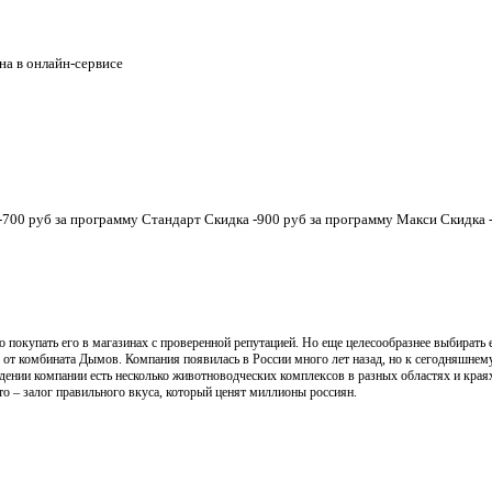
на в онлайн-сервисе
 -700 руб за программу Стандарт Скидка -900 руб за программу Макси Скидка
 покупать его в магазинах с проверенной репутацией. Но еще целесообразнее выбирать 
от комбината Дымов. Компания появилась в России много лет назад, но к сегодняшнему 
ведении компании есть несколько животноводческих комплексов в разных областях и кр
это – залог правильного вкуса, который ценят миллионы россиян.