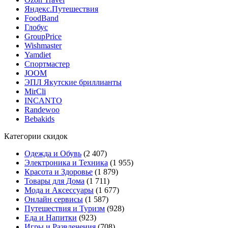
Яндекс.Путешествия
FoodBand
Глобус
GroupPrice
Wishmaster
Yamdiet
Спортмастер
JOOM
ЭПЛ Якутские бриллианты
MirCli
INCANTO
Randewoo
Bebakids
Категории скидок
Одежда и Обувь
(2 407)
Электроника и Техника
(1 955)
Красота и Здоровье
(1 879)
Товары для Дома
(1 711)
Мода и Аксессуары
(1 677)
Онлайн сервисы
(1 587)
Путешествия и Туризм
(928)
Еда и Напитки
(923)
Игры и Развлечения
(708)