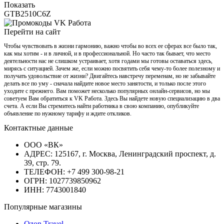
Показать
GTB2510C6Z
Перейти на сайт
Чтобы чувствовать в жизни гармонию, важно чтобы во всех ее сферах все было так,
как мы хотим - и в личной, и в профессиональной. Но часто так бывает, что место
деятельности нас не слишком устраивает, хотя годами мы готовы оставаться здесь,
мирясь с ситуацией. Зачем же, если можно посвятить себя чему-то более полезному и
получать удовольствие от жизни? Двигайтесь навстречу переменам, но не забывайте
делать все по уму - сначала найдите новое место занятости, и только после этого
уходите с прежнего. Вам поможет несколько популярных онлайн-сервисов, но мы
советуем Вам обратиться к VK Работа. Здесь Вы найдете новую специализацию в два
счета. А если Вы стремитесь найти работника в свою компанию, опубликуйте
объявление по нужному тарифу и ждите откликов.
Контактные данные
ООО «ВК»
АДРЕС: 125167, г. Москва, Ленинградский проспект, д.
39, стр. 79.
ТЕЛЕФОН: +7 499 300-98-21
ОГРН: 1027739850962
ИНН: 7743001840
Популярные магазины
Ozon Travel