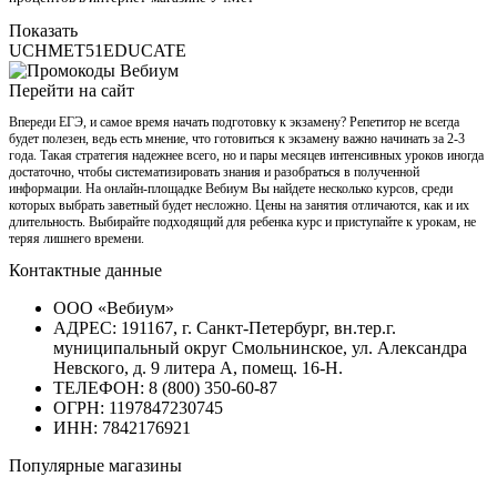
Показать
UCHMET51EDUCATE
Перейти на сайт
Впереди ЕГЭ, и самое время начать подготовку к экзамену? Репетитор не всегда
будет полезен, ведь есть мнение, что готовиться к экзамену важно начинать за 2-3
года. Такая стратегия надежнее всего, но и пары месяцев интенсивных уроков иногда
достаточно, чтобы систематизировать знания и разобраться в полученной
информации. На онлайн-площадке Вебиум Вы найдете несколько курсов, среди
которых выбрать заветный будет несложно. Цены на занятия отличаются, как и их
длительность. Выбирайте подходящий для ребенка курс и приступайте к урокам, не
теряя лишнего времени.
Контактные данные
ООО «Вебиум»
АДРЕС: 191167, г. Санкт-Петербург, вн.тер.г.
муниципальный округ Смольнинское, ул. Александра
Невского, д. 9 литера А, помещ. 16-Н.
ТЕЛЕФОН: 8 (800) 350-60-87
ОГРН: 1197847230745
ИНН: 7842176921
Популярные магазины