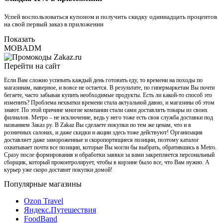
Успей воспользоваться купоном и получить скидку одиннадцать процентов
на свой первый заказ в приложении
Показать
MOBADM
Перейти на сайт
Если Вам сложно успевать каждый день готовить еду, то времени на походы по
магазинам, наверное, и вовсе не остается. В результате, по гипермаркетам Вы почти
бегаете, часто забывая купить необходимые продукты. Есть ли какой-то способ это
изменить? Проблема нехватки времени стала актуальной давно, и магазины об этом
знают. По этой причине многие компании стали сами доставлять товары из своих
филиалов. Метро – не исключение, ведь у него тоже есть своя служба доставки под
названием Заказ ру. В Zakaz Вы сделаете покупки по тем же ценам, что и в
розничных салонах, и даже скидки и акции здесь тоже действуют! Организация
доставляет даже замороженные и скоропортящиеся позиции, поэтому каталог
охватывает почти все позиции, которые Вы могли бы выбрать, обратившись в Metro.
Сразу после формирования и обработки заявки за вами закрепляется персональный
сборщик, который проконтролирует, чтобы в корзине было все, что Вам нужно. А
курьер уже скоро доставит покупки домой!
Популярные магазины
Ozon Travel
Яндекс.Путешествия
FoodBand