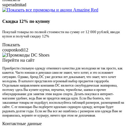
superadmitad
Скидка 12% по купону
Покупай товары по полной стоимости на сумму от 12 000 рублей, вводи
купон и получай скидку 12%
Показать
couponkodi12
Перейти на сайт
Приобрести стильную одежду отменного качества для молодежи не так просто, как
кажется. Часто юноши и девушки сами не знают, чего хотят, и это осложняет
ситуацию. Однако, бренд DC уже десятки лет доказывает, что знает, чего хочет
молодежь. В каталоге представлен огромный выбор предметов гардероба.
Отдельным направлением компании DC является сноубордическая экипировка,
поэтому здесь Вы купите куртки, перчатки, термобелье, шапки и прочее
обмундирование для занятия этим видом спорта. Делать покупки в интернет-
магазине удобнее, ведь Вам не придется никуда идти. Если Вы боитесь, что
заказанные товары не подойдут, воспользуйтесь таблицей размеров, размещенной на
сайте. С ее помощью Вы подберете идеально сидящую одежду, которая будет
радовать долгие годы. Если же Вы все же ошиблись с размером или одежда Вам не
понравилась, верните ее курьеру, ничего при этом не доплачивая.
Контактные данные