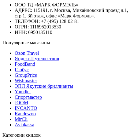
ООО ТД «МАРК ФОРМЭЛЬ»
АДРЕС: 115191, г. Москва, Михайловский проезд д.1,
стр.1, 3й этаж, офис «Марк Формэль».
ТЕЛЕФОН: +7 (495) 128-02-81
ОГРН: 1116952013530
ИНН: 6950135110
Популярные магазины
Ozon Travel
Яндекс.Путешествия
FoodBand
Глобус
GroupPrice
Wishmaster
ЭПЛ Якутские бриллианты
Yamdiet
Спортмастер
JOOM
INCANTO
Randewoo
MirCli
Aviakassa
Категории скидок